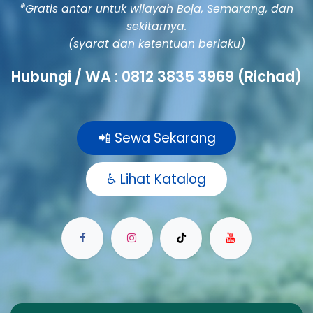
*
Gratis antar untuk wilayah Boja, Semarang, dan
sekitarnya.
(syarat dan ketentuan berlaku)
Hubungi / WA :
0812 3835 3969
(Richad)
📲 Sewa Sekarang​​​​​​​​
♿ Lihat Katalog​​​​​​