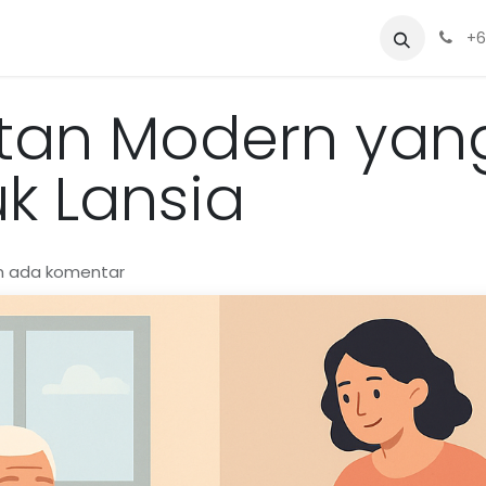
Sewa
Blog
Siapa Kami?
Alat
+6
tan Modern yang
k Lansia
m ada komentar