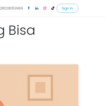
Sign in
281238353969
 Bisa