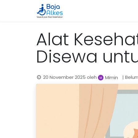
Beranda
Katalog
Cara 
Alat Keseha
Disewa untu
20 November 2025
oleh
| Belu
Mimin