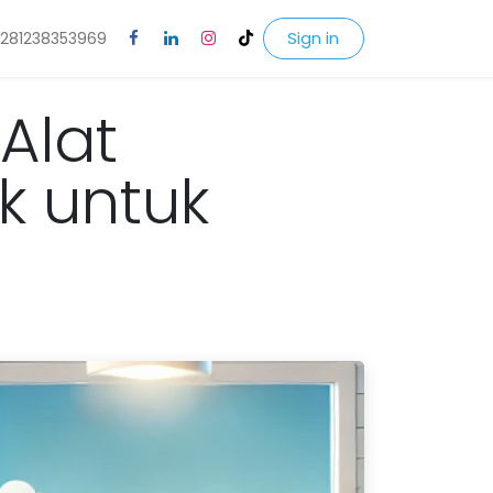
Sign in
281238353969
Alat
k untuk