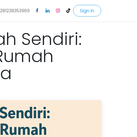
Sign in
281238353969
h Sendiri:
 Rumah
wa