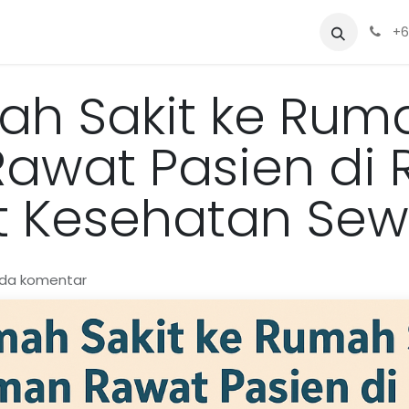
Sewa
Blog
Siapa Kami?
Alat
+6
ah Sakit ke Ruma
Rawat Pasien di
t Kesehatan Se
ada komentar