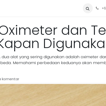
Sewa
Blog
Siapa Kami?
Alat
+6
Oximeter dan Te
 Kapan Digunak
 dua alat yang sering digunakan adalah oximeter d
ng berbeda. Memahami perbedaan keduanya akan me
a komentar