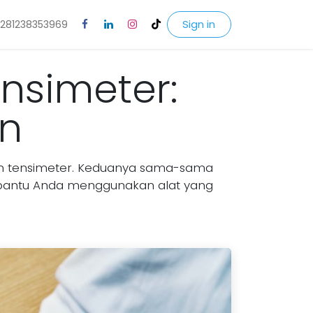
Sign in
281238353969
nsimeter:
an
an tensimeter. Keduanya sama-sama
mbantu Anda menggunakan alat yang