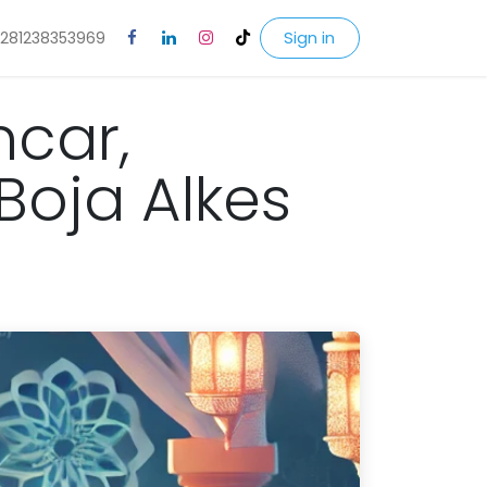
Sign in
281238353969
ncar,
oja Alkes