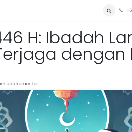
Sewa
Blog
Siapa Kami?
Alat
+6
6 H: Ibadah La
erjaga dengan B
lum ada komentar