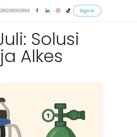
Sign in
281238353969
li: Solusi
ja Alkes