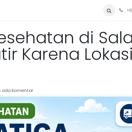
Sewa
Blog
Siapa Kami?
Alat
+6
esehatan di Sala
tir Karena Lokas
m ada komentar