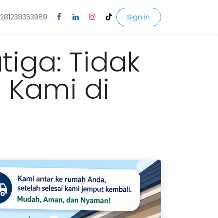
Sign in
281238353969
tiga: Tidak
i Kami di