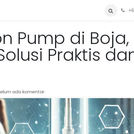
Sewa
Blog
Siapa Kami?
Alat
+6
n Pump di Boja,
olusi Praktis da
Belum ada komentar