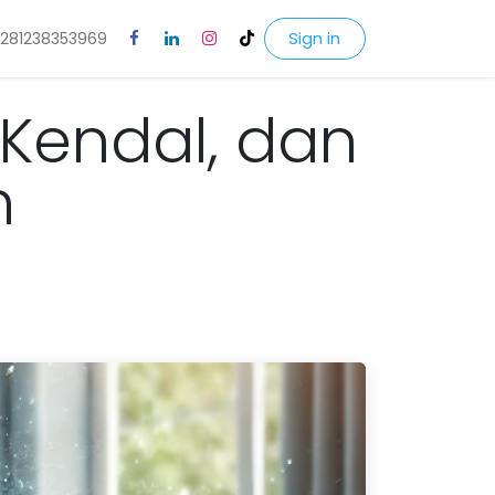
Sign in
281238353969
 Kendal, dan
n