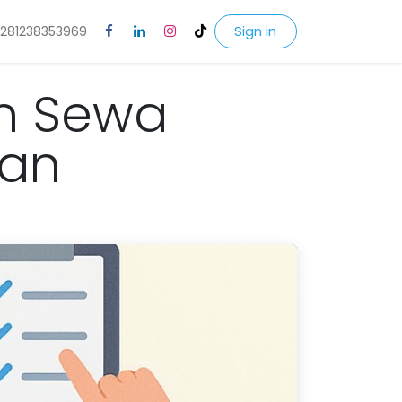
Sign in
281238353969
an Sewa
man