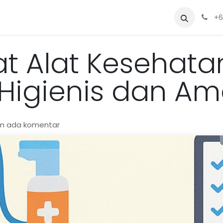
Sewa
Blog
Siapa Kami?
Alat
+6
at Alat Kesehat
 Higienis dan A
um ada komentar