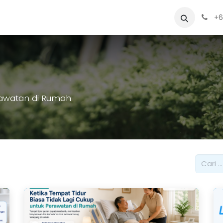
Sewa
Blog
Siapa Kami?
Alat
+6
rawatan di Rumah