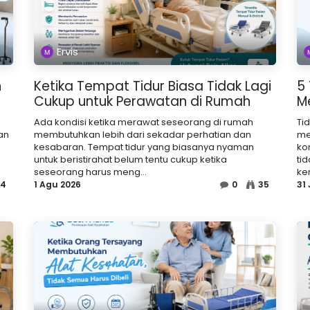
Ervis
n
Ketika Tempat Tidur Biasa Tidak Lagi
5
Cukup untuk Perawatan di Rumah
M
Ada kondisi ketika merawat seseorang di rumah
Ti
an
membutuhkan lebih dari sekadar perhatian dan
me
kesabaran. Tempat tidur yang biasanya nyaman
ko
untuk beristirahat belum tentu cukup ketika
ti
seseorang harus meng...
ke
34
1 Agu 2026
0
35
31 