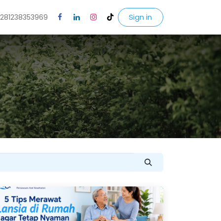
Sign in
281238353969